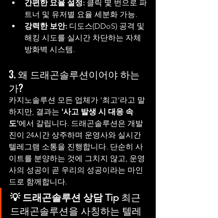
간편한 요율 설정:
 클릭 몇 번으로 파
트너 및 유저별 요율 세분화 가능.
강력한 보안:
 디도스(DDoS) 공격 및 
해킹 시도를 실시간 차단하는 자체 
방화벽 시스템.
3. 왜 드래곤솔루션이어야 하는
가?
카지노솔루션 모든 업체가 '최고'라고 말
하지만, 결과는 
'사고 발생 시 대응 속
도'
에서 갈립니다. 드래곤솔루션은 개발
진이 24시간 상주하며 운영사와 실시간 
텔레그램 소통을 진행합니다. 단순히 사
이트를 분양하는 것에 그치지 않고, 운영
사의 성공이 곧 우리의 성공이라는 마인
드로 함께합니다.
💡 드래곤솔루션 상담 Tip
 최근 
드래곤솔루션을 사칭하는 텔레