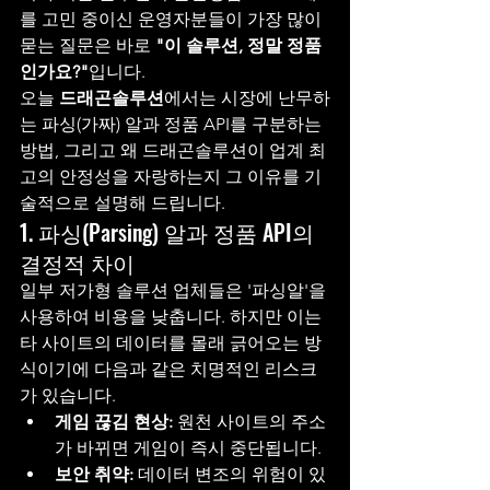
를 고민 중이신 운영자분들이 가장 많이 
묻는 질문은 바로 
"이 솔루션, 정말 정품
인가요?"
입니다.
오늘 
드래곤솔루션
에서는 시장에 난무하
는 파싱(가짜) 알과 정품 API를 구분하는 
방법, 그리고 왜 드래곤솔루션이 업계 최
고의 안정성을 자랑하는지 그 이유를 기
술적으로 설명해 드립니다.
1. 파싱(Parsing) 알과 정품 API의 
결정적 차이
일부 저가형 솔루션 업체들은 '파싱알'을 
사용하여 비용을 낮춥니다. 하지만 이는 
타 사이트의 데이터를 몰래 긁어오는 방
식이기에 다음과 같은 치명적인 리스크
가 있습니다.
게임 끊김 현상:
 원천 사이트의 주소
가 바뀌면 게임이 즉시 중단됩니다.
보안 취약:
 데이터 변조의 위험이 있