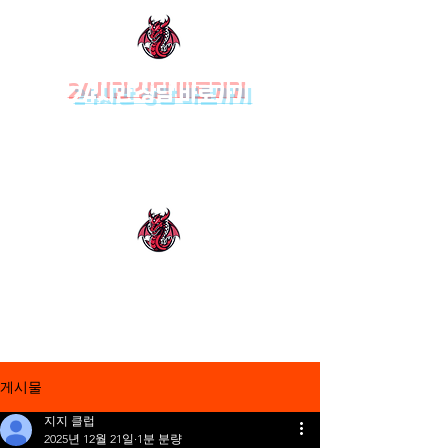
24시간 상담 바로가기
드래곤솔루션ㅣ카지노
솔루션
게시물
지지 클럽
2025년 12월 21일
1분 분량