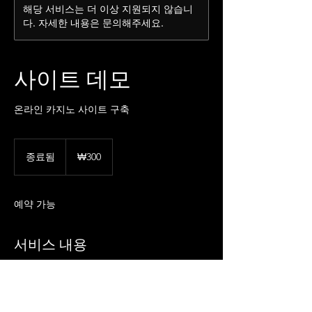
해당 서비스는 더 이상 지원되지 않습니
다. 자세한 내용은 문의해주세요.
사이트 데모
온라인 카지노 사이트 구축
300
대
종료됨
종
₩300
한
료
민
됨
국
원
예약 가능
서비스 내용
카지노 사이트의 예시를 제공하여 고객 및 투
자자를 효과적으로 끌어들일 수 있는 완벽한
데모 페이지를 구축합니다.