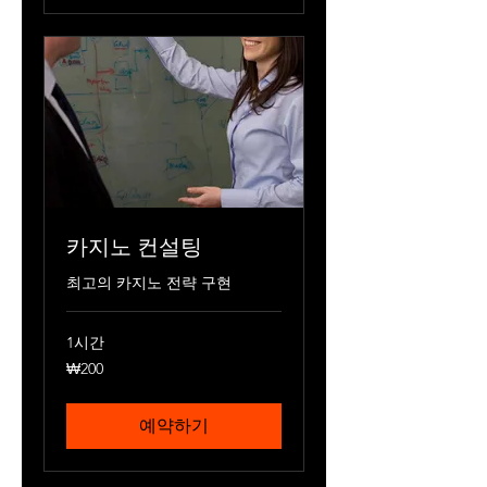
카지노 컨설팅
최고의 카지노 전략 구현
1시간
200
₩200
대
한
민
국
예약하기
원