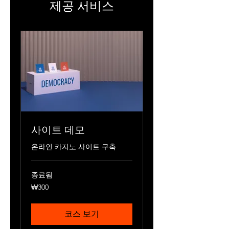
제공 서비스
사이트 데모
온라인 카지노 사이트 구축
종료됨
300
₩300
대
한
민
국
코스 보기
원